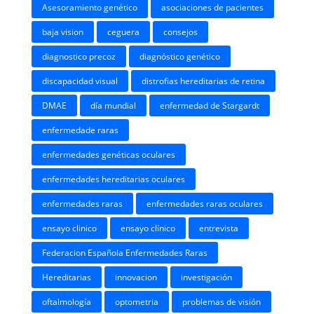
Asesoramiento genético
asociaciones de pacientes
baja vision
ceguera
consejos
diagnostico precoz
diagnóstico genético
discapacidad visual
distrofias hereditarias de retina
DMAE
día mundial
enfermedad de Stargardt
enfermedade raras
enfermedades genéticas oculares
enfermedades hereditarias oculares
enfermedades raras
enfermedades raras oculares
ensayo clinico
ensayo clínico
entrevista
Federacion Española Enfermedades Raras
Hereditarias
innovacion
investigación
oftalmología
optometria
problemas de visión