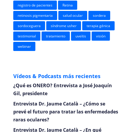
registro de pacientes
Retina
retinosis pigmentaria
salud ocular
sordera
sordoceguera
síndrome usher
terapia génica
testimonial
tratamiento
uveítis
visión
webinar
Vídeos & Podcasts más recientes
¿Qué es ONERO? Entrevista a José Joaquín
Gil, presidente
Entrevista Dr. Jaume Català – ¿Cómo se
prevé el futuro para tratar las enfermedades
raras oculares?
Entrevista Dr. Jaume Català – ¿En qué