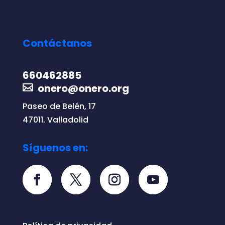
Contáctanos
660462885
onero@onero.org
Paseo de Belén, 17
47011. Valladolid
Síguenos en: