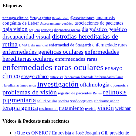
Etiquetas
amaurosis
#ensayo clínico
#terapia génica
@asociaciones
#visibilidad
asociaciones de pacientes
congénita de Leber
Asesoramiento genético
baja vision
diagnóstico genético
ceguera
consejos
diagnostico precoz
distrofias hereditarias de
discapacidad visual
retina
enfermedade raras
enfermedad de Stargardt
DMAE
día mundial
enfermedades genéticas oculares
enfermedades
hereditarias oculares
enfermedades raras
enfermedades raras oculares
ensayo
clinico
ensayo clínico
entrevista
Federacion Española Enfermedades Raras
investigación
oftalmología
optometria
Hereditarias
innovacion
problemas de visión
retinosis
registro de pacientes
Retina
pigmentaria
salud ocular
sordoceguera
síndrome usher
sordera
terapia génica
visión
tratamiento
webinar
testimonial
uveítis
Vídeos & Podcasts más recientes
¿Qué es ONERO? Entrevista a José Joaquín Gil, presidente