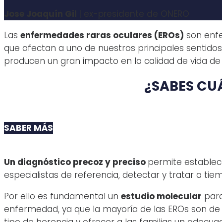
Jose Joaquín Gil
|
ex-presidente de ONERO
Las
enfermedades raras oculares (EROs)
son enfe
que afectan a uno de nuestros principales sentidos, 
producen un gran impacto en la calidad de vida de
¿SABES CU
SABER MÁS
Un diagnóstico precoz y preciso
permite establec
especialistas de referencia, detectar y tratar a t
Por ello es fundamental un
estudio molecular
para
enfermedad, ya que la mayoría de las EROs son de 
tipo de herencia y ofrecer a las familias un adecua