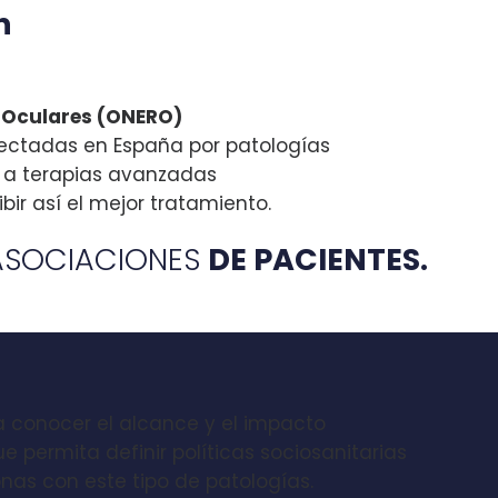
n
s Oculares (ONERO)
ectadas en España por patologías
o a terapias avanzadas
bir así el mejor tratamiento.
ASOCIACIONES
DE PACIENTES.
a conocer el alcance y el impacto
 permita definir políticas sociosanitarias
nas con este tipo de patologías.