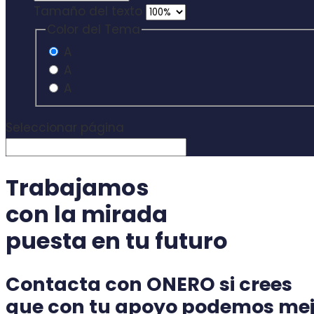
Tamaño del texto
Color del Tema
A
A
A
Seleccionar página
Trabajamos
con la mirada
puesta en
tu futuro
Contacta con ONERO
si crees
que
con tu apoyo podemos mej