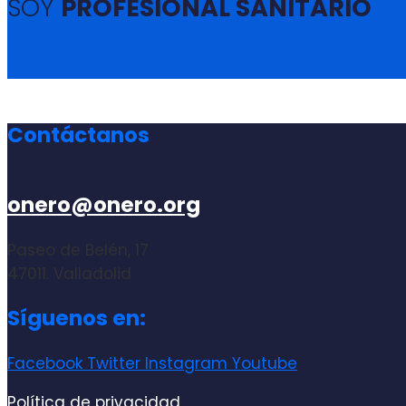
SOY
PROFESIONAL SANITARIO
Contáctanos
660462885
onero@onero.org
Paseo de Belén, 17
47011. Valladolid
Síguenos en:
Facebook
Twitter
Instagram
Youtube
Política de privacidad