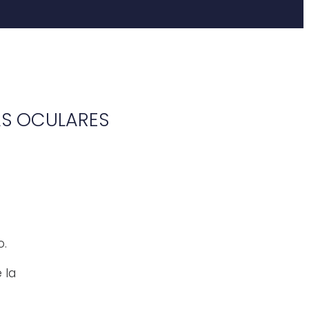
AS OCULARES
o.
 la