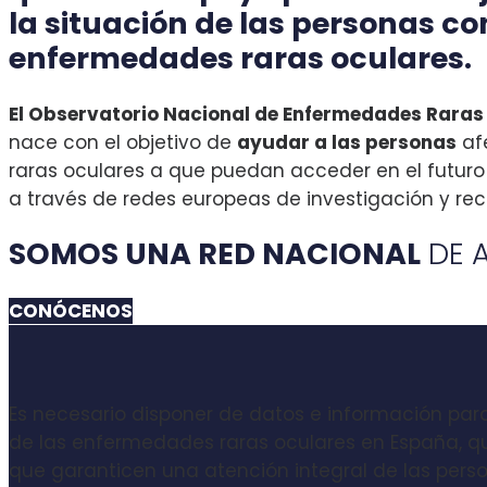
la situación
de las personas co
enfermedades raras oculares.
El Observatorio Nacional de Enfermedades Rara
nace con el objetivo de
ayudar a las personas
af
raras oculares a que puedan acceder en el futur
a través de redes europeas de investigación y reci
SOMOS UNA RED NACIONAL
DE 
CONÓCENOS
Es necesario disponer de datos e información par
de las enfermedades raras oculares en España, que
que garanticen una atención integral de las perso