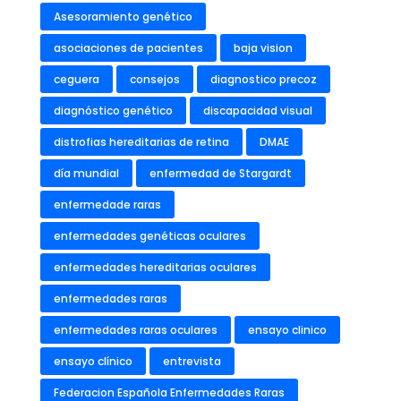
Asesoramiento genético
asociaciones de pacientes
baja vision
ceguera
consejos
diagnostico precoz
diagnóstico genético
discapacidad visual
distrofias hereditarias de retina
DMAE
día mundial
enfermedad de Stargardt
enfermedade raras
enfermedades genéticas oculares
enfermedades hereditarias oculares
enfermedades raras
enfermedades raras oculares
ensayo clinico
ensayo clínico
entrevista
Federacion Española Enfermedades Raras