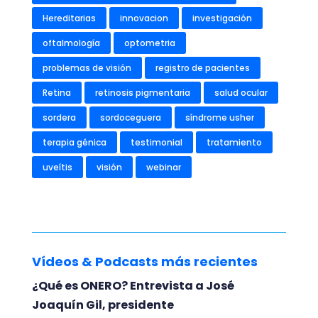
Hereditarias
innovacion
investigación
oftalmología
optometria
problemas de visión
registro de pacientes
Retina
retinosis pigmentaria
salud ocular
sordera
sordoceguera
síndrome usher
terapia génica
testimonial
tratamiento
uveítis
visión
webinar
Vídeos & Podcasts más recientes
¿Qué es ONERO? Entrevista a José
Joaquín Gil, presidente