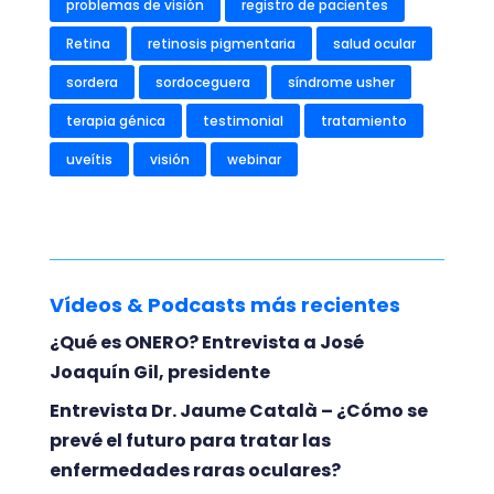
problemas de visión
registro de pacientes
Retina
retinosis pigmentaria
salud ocular
sordera
sordoceguera
síndrome usher
terapia génica
testimonial
tratamiento
uveítis
visión
webinar
Vídeos & Podcasts más recientes
¿Qué es ONERO? Entrevista a José
Joaquín Gil, presidente
Entrevista Dr. Jaume Català – ¿Cómo se
prevé el futuro para tratar las
enfermedades raras oculares?