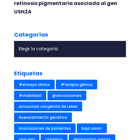
retinosis pigmentaria asociada al gen
USH2A
Categorías
Etiquetas
#ensayo clínico
#terapia génica
#visibilidad
@asociaciones
amaurosis congénita de Leber
Asesoramiento genético
asociaciones de pacientes
baja vision
ceguera
consejos
diagnostico precoz