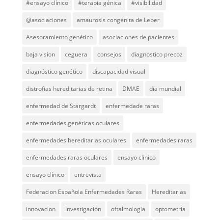
#ensayo clínico
#terapia génica
#visibilidad
@asociaciones
amaurosis congénita de Leber
Asesoramiento genético
asociaciones de pacientes
baja vision
ceguera
consejos
diagnostico precoz
diagnóstico genético
discapacidad visual
distrofias hereditarias de retina
DMAE
día mundial
enfermedad de Stargardt
enfermedade raras
enfermedades genéticas oculares
enfermedades hereditarias oculares
enfermedades raras
enfermedades raras oculares
ensayo clinico
ensayo clínico
entrevista
Federacion Española Enfermedades Raras
Hereditarias
innovacion
investigación
oftalmología
optometria