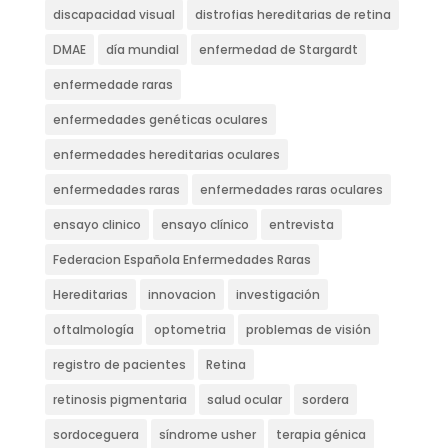
discapacidad visual
distrofias hereditarias de retina
DMAE
día mundial
enfermedad de Stargardt
enfermedade raras
enfermedades genéticas oculares
enfermedades hereditarias oculares
enfermedades raras
enfermedades raras oculares
ensayo clinico
ensayo clínico
entrevista
Federacion Española Enfermedades Raras
Hereditarias
innovacion
investigación
oftalmología
optometria
problemas de visión
registro de pacientes
Retina
retinosis pigmentaria
salud ocular
sordera
sordoceguera
síndrome usher
terapia génica