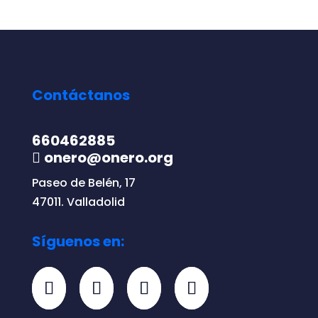
Contáctanos
660462885
onero@onero.org
Paseo de Belén, 17
47011. Valladolid
Síguenos en: