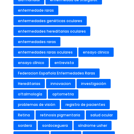
enfermedade raras
enfermedades genéticas oculares
enfermedades hereditarias oculares
enfermedades raras
enfermedades raras oculares
ensayo clinico
ensayo clínico
entrevista
Federacion Española Enfermedades Raras
Hereditarias
innovacion
investigación
oftalmología
optometria
problemas de visión
registro de pacientes
Retina
retinosis pigmentaria
salud ocular
sordera
sordoceguera
síndrome usher