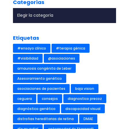
Categorías
Etiquetas
#ensayo clínico
#terapia génica
#visibilidad
@asociaciones
amaurosis congénita de Leber
Asesoramiento genético
asociaciones de pacientes
baja vision
ceguera
consejos
diagnostico precoz
diagnóstico genético
discapacidad visual
distrofias hereditarias de retina
DMAE
día mundial
enfermedad de Stargardt