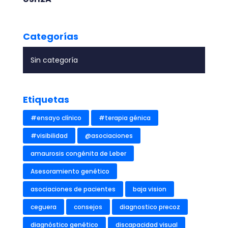
Categorías
Etiquetas
#ensayo clínico
#terapia génica
#visibilidad
@asociaciones
amaurosis congénita de Leber
Asesoramiento genético
asociaciones de pacientes
baja vision
ceguera
consejos
diagnostico precoz
diagnóstico genético
discapacidad visual