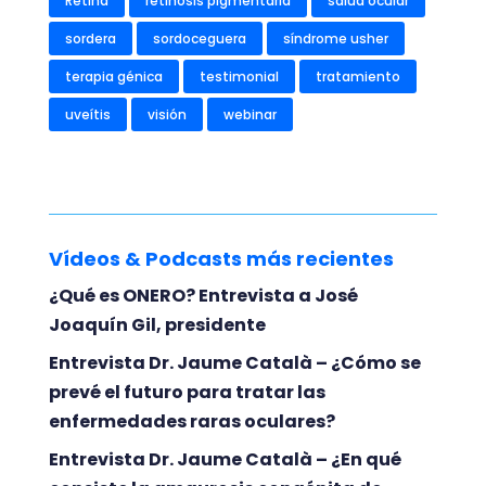
Retina
retinosis pigmentaria
salud ocular
sordera
sordoceguera
síndrome usher
terapia génica
testimonial
tratamiento
uveítis
visión
webinar
Vídeos & Podcasts más recientes
¿Qué es ONERO? Entrevista a José
Joaquín Gil, presidente
Entrevista Dr. Jaume Català – ¿Cómo se
prevé el futuro para tratar las
enfermedades raras oculares?
Entrevista Dr. Jaume Català – ¿En qué