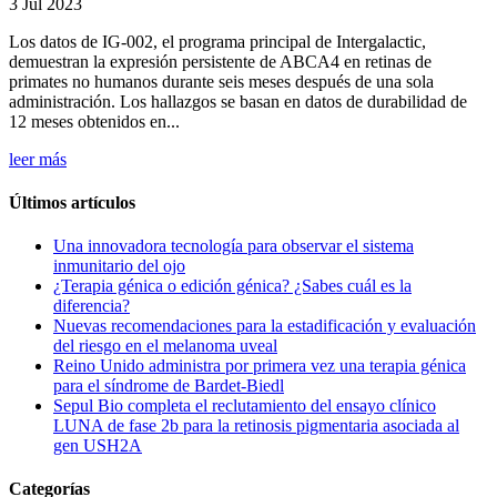
3 Jul 2023
Los datos de IG-002, el programa principal de Intergalactic,
demuestran la expresión persistente de ABCA4 en retinas de
primates no humanos durante seis meses después de una sola
administración. Los hallazgos se basan en datos de durabilidad de
12 meses obtenidos en...
leer más
Últimos artículos
Una innovadora tecnología para observar el sistema
inmunitario del ojo
¿Terapia génica o edición génica? ¿Sabes cuál es la
diferencia?
Nuevas recomendaciones para la estadificación y evaluación
del riesgo en el melanoma uveal
Reino Unido administra por primera vez una terapia génica
para el síndrome de Bardet-Biedl
Sepul Bio completa el reclutamiento del ensayo clínico
LUNA de fase 2b para la retinosis pigmentaria asociada al
gen USH2A
Categorías