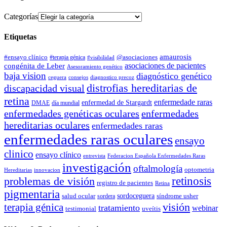
Categorías
Etiquetas
amaurosis
#ensayo clínico
#terapia génica
@asociaciones
#visibilidad
asociaciones de pacientes
congénita de Leber
Asesoramiento genético
baja vision
diagnóstico genético
ceguera
consejos
diagnostico precoz
distrofias hereditarias de
discapacidad visual
retina
enfermedade raras
enfermedad de Stargardt
DMAE
día mundial
enfermedades genéticas oculares
enfermedades
hereditarias oculares
enfermedades raras
enfermedades raras oculares
ensayo
clinico
ensayo clínico
entrevista
Federacion Española Enfermedades Raras
investigación
oftalmología
optometria
Hereditarias
innovacion
problemas de visión
retinosis
registro de pacientes
Retina
pigmentaria
salud ocular
sordoceguera
síndrome usher
sordera
terapia génica
visión
tratamiento
webinar
testimonial
uveítis