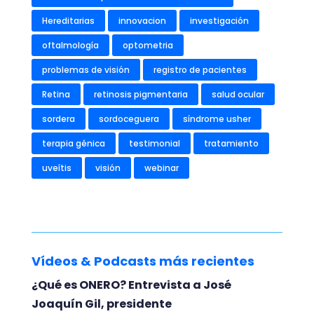
Hereditarias
innovacion
investigación
oftalmología
optometria
problemas de visión
registro de pacientes
Retina
retinosis pigmentaria
salud ocular
sordera
sordoceguera
síndrome usher
terapia génica
testimonial
tratamiento
uveítis
visión
webinar
Vídeos & Podcasts más recientes
¿Qué es ONERO? Entrevista a José
Joaquín Gil, presidente