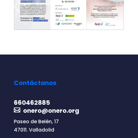
Contáctanos
660462885
onero@onero.org
Paseo de Belén, 17
47011. Valladolid