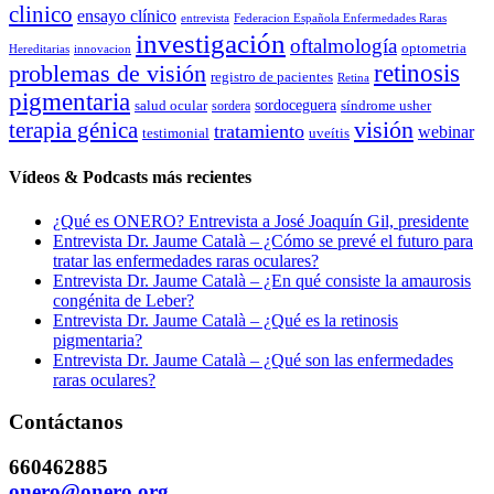
clinico
ensayo clínico
entrevista
Federacion Española Enfermedades Raras
investigación
oftalmología
optometria
Hereditarias
innovacion
problemas de visión
retinosis
registro de pacientes
Retina
pigmentaria
salud ocular
sordoceguera
síndrome usher
sordera
terapia génica
visión
tratamiento
webinar
testimonial
uveítis
Vídeos & Podcasts más recientes
¿Qué es ONERO? Entrevista a José Joaquín Gil, presidente
Entrevista Dr. Jaume Català – ¿Cómo se prevé el futuro para
tratar las enfermedades raras oculares?
Entrevista Dr. Jaume Català – ¿En qué consiste la amaurosis
congénita de Leber?
Entrevista Dr. Jaume Català – ¿Qué es la retinosis
pigmentaria?
Entrevista Dr. Jaume Català – ¿Qué son las enfermedades
raras oculares?
Contáctanos
660462885
onero@onero.org