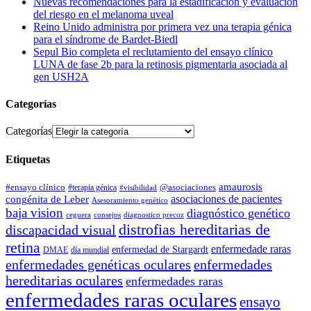
Nuevas recomendaciones para la estadificación y evaluación
del riesgo en el melanoma uveal
Reino Unido administra por primera vez una terapia génica
para el síndrome de Bardet-Biedl
Sepul Bio completa el reclutamiento del ensayo clínico
LUNA de fase 2b para la retinosis pigmentaria asociada al
gen USH2A
Categorías
Categorías
Etiquetas
amaurosis
#ensayo clínico
#terapia génica
@asociaciones
#visibilidad
asociaciones de pacientes
congénita de Leber
Asesoramiento genético
baja vision
diagnóstico genético
ceguera
consejos
diagnostico precoz
distrofias hereditarias de
discapacidad visual
retina
enfermedade raras
enfermedad de Stargardt
DMAE
día mundial
enfermedades genéticas oculares
enfermedades
hereditarias oculares
enfermedades raras
enfermedades raras oculares
ensayo