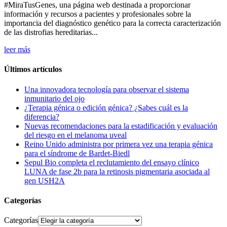
#MiraTusGenes, una página web destinada a proporcionar
información y recursos a pacientes y profesionales sobre la
importancia del diagnóstico genético para la correcta caracterización
de las distrofias hereditarias...
leer más
Últimos artículos
Una innovadora tecnología para observar el sistema
inmunitario del ojo
¿Terapia génica o edición génica? ¿Sabes cuál es la
diferencia?
Nuevas recomendaciones para la estadificación y evaluación
del riesgo en el melanoma uveal
Reino Unido administra por primera vez una terapia génica
para el síndrome de Bardet-Biedl
Sepul Bio completa el reclutamiento del ensayo clínico
LUNA de fase 2b para la retinosis pigmentaria asociada al
gen USH2A
Categorías
Categorías