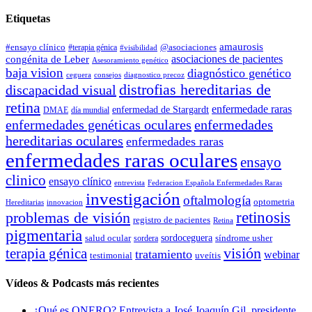
Etiquetas
amaurosis
#ensayo clínico
#terapia génica
@asociaciones
#visibilidad
asociaciones de pacientes
congénita de Leber
Asesoramiento genético
baja vision
diagnóstico genético
ceguera
consejos
diagnostico precoz
distrofias hereditarias de
discapacidad visual
retina
enfermedade raras
enfermedad de Stargardt
DMAE
día mundial
enfermedades genéticas oculares
enfermedades
hereditarias oculares
enfermedades raras
enfermedades raras oculares
ensayo
clinico
ensayo clínico
entrevista
Federacion Española Enfermedades Raras
investigación
oftalmología
optometria
Hereditarias
innovacion
problemas de visión
retinosis
registro de pacientes
Retina
pigmentaria
salud ocular
sordoceguera
síndrome usher
sordera
terapia génica
visión
tratamiento
webinar
testimonial
uveítis
Vídeos & Podcasts más recientes
¿Qué es ONERO? Entrevista a José Joaquín Gil, presidente