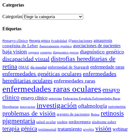
Categorías
Categorías
Etiquetas
amaurosis
#ensayo clínico
#terapia génica
@asociaciones
#visibilidad
asociaciones de pacientes
congénita de Leber
Asesoramiento genético
baja vision
diagnóstico genético
ceguera
consejos
diagnostico precoz
distrofias hereditarias de
discapacidad visual
retina
enfermedade raras
enfermedad de Stargardt
DMAE
día mundial
enfermedades genéticas oculares
enfermedades
hereditarias oculares
enfermedades raras
enfermedades raras oculares
ensayo
clinico
ensayo clínico
entrevista
Federacion Española Enfermedades Raras
investigación
oftalmología
optometria
Hereditarias
innovacion
problemas de visión
retinosis
registro de pacientes
Retina
pigmentaria
salud ocular
sordoceguera
síndrome usher
sordera
terapia génica
visión
tratamiento
webinar
testimonial
uveítis