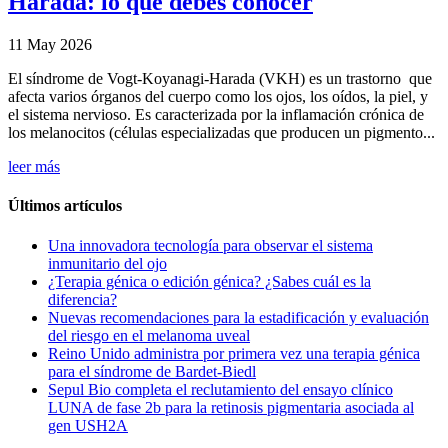
Harada: lo que debes conocer
11 May 2026
El síndrome de Vogt-Koyanagi-Harada (VKH) es un trastorno que
afecta varios órganos del cuerpo como los ojos, los oídos, la piel, y
el sistema nervioso. Es caracterizada por la inflamación crónica de
los melanocitos (células especializadas que producen un pigmento...
leer más
Últimos artículos
Una innovadora tecnología para observar el sistema
inmunitario del ojo
¿Terapia génica o edición génica? ¿Sabes cuál es la
diferencia?
Nuevas recomendaciones para la estadificación y evaluación
del riesgo en el melanoma uveal
Reino Unido administra por primera vez una terapia génica
para el síndrome de Bardet-Biedl
Sepul Bio completa el reclutamiento del ensayo clínico
LUNA de fase 2b para la retinosis pigmentaria asociada al
gen USH2A