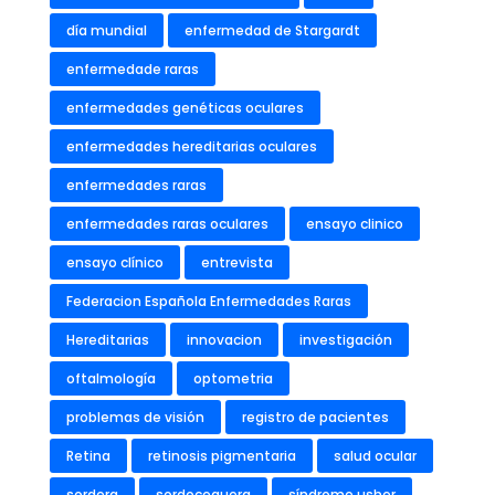
día mundial
enfermedad de Stargardt
enfermedade raras
enfermedades genéticas oculares
enfermedades hereditarias oculares
enfermedades raras
enfermedades raras oculares
ensayo clinico
ensayo clínico
entrevista
Federacion Española Enfermedades Raras
Hereditarias
innovacion
investigación
oftalmología
optometria
problemas de visión
registro de pacientes
Retina
retinosis pigmentaria
salud ocular
sordera
sordoceguera
síndrome usher