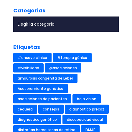
Categorías
Etiquetas
#ensayo clínico
#terapia génica
#visibilidad
@asociaciones
amaurosis congénita de Leber
Asesoramiento genético
asociaciones de pacientes
baja vision
ceguera
consejos
diagnostico precoz
diagnóstico genético
discapacidad visual
distrofias hereditarias de retina
DMAE