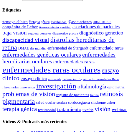
Etiquetas
amaurosis
#ensayo clínico
#terapia génica
@asociaciones
#visibilidad
asociaciones de pacientes
congénita de Leber
Asesoramiento genético
baja vision
diagnóstico genético
ceguera
consejos
diagnostico precoz
distrofias hereditarias de
discapacidad visual
retina
enfermedade raras
enfermedad de Stargardt
DMAE
día mundial
enfermedades genéticas oculares
enfermedades
hereditarias oculares
enfermedades raras
enfermedades raras oculares
ensayo
clinico
ensayo clínico
entrevista
Federacion Española Enfermedades Raras
investigación
oftalmología
optometria
Hereditarias
innovacion
problemas de visión
retinosis
registro de pacientes
Retina
pigmentaria
salud ocular
sordoceguera
síndrome usher
sordera
terapia génica
visión
tratamiento
webinar
testimonial
uveítis
Vídeos & Podcasts más recientes