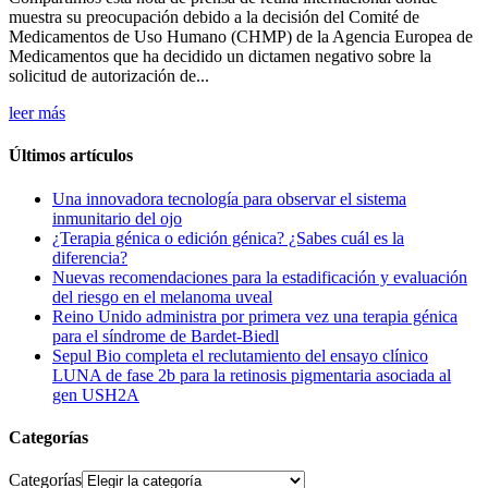
muestra su preocupación debido a la decisión del Comité de
Medicamentos de Uso Humano (CHMP) de la Agencia Europea de
Medicamentos que ha decidido un dictamen negativo sobre la
solicitud de autorización de...
leer más
Últimos artículos
Una innovadora tecnología para observar el sistema
inmunitario del ojo
¿Terapia génica o edición génica? ¿Sabes cuál es la
diferencia?
Nuevas recomendaciones para la estadificación y evaluación
del riesgo en el melanoma uveal
Reino Unido administra por primera vez una terapia génica
para el síndrome de Bardet-Biedl
Sepul Bio completa el reclutamiento del ensayo clínico
LUNA de fase 2b para la retinosis pigmentaria asociada al
gen USH2A
Categorías
Categorías