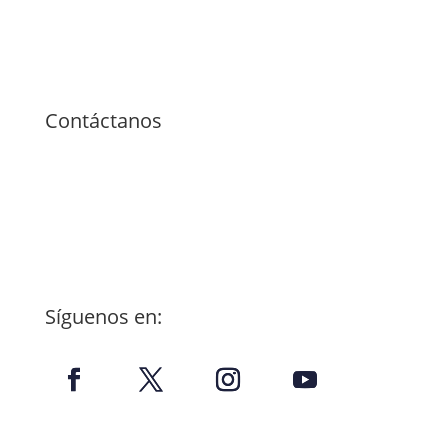
Contáctanos
660462885
onero@onero.org
Paseo de Belén, 17
47011. Valladolid
Síguenos en: