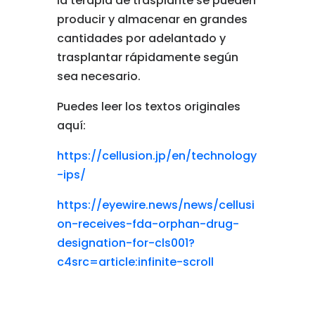
la terapia de trasplante se pueden
producir y almacenar en grandes
cantidades por adelantado y
trasplantar rápidamente según
sea necesario.
Puedes leer los textos originales
aquí:
https://cellusion.jp/en/technology
-ips/
https://eyewire.news/news/cellusi
on-receives-fda-orphan-drug-
designation-for-cls001?
c4src=article:infinite-scroll