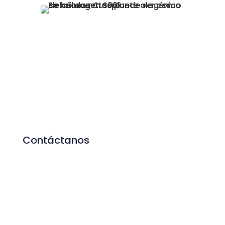
Contáctanos
660462885
onero@onero.org
Paseo de Belén, 17
47011. Valladolid