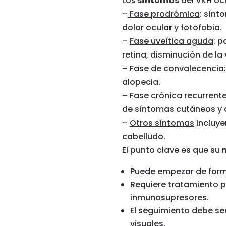
Los
síntomas
del VKH ocu
–
Fase prodrómica
: sínt
dolor ocular y fotofobia.
–
Fase uveítica aguda
: p
retina, disminución de la v
–
Fase de convalecencia
alopecia.
–
Fase crónica recurrent
de síntomas cutáneos y a
–
Otros síntomas
incluye
cabelludo.
El punto clave es que su
m
Puede empezar de forma
Requiere tratamiento p
inmunosupresores.
El seguimiento debe se
visuales.