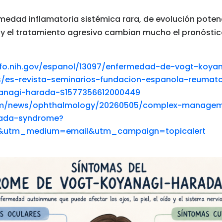
medad inflamatoria sistémica rara, de evolución pote
y el tratamiento agresivo cambian mucho el pronóstico
info.nih.gov/espanol/13097/enfermedad-de-vogt-koya
es/es-revista-seminarios-fundacion-espanola-reumato
anagi-harada-S1577356612000449
com/news/ophthalmology/20260505/complex-managem
rada-syndrome?
t&utm_medium=email&utm_campaign=topicalert