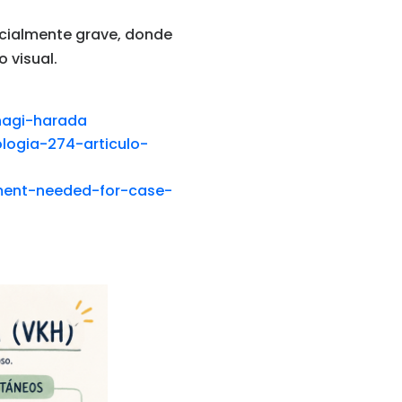
ncialmente grave, donde
 visual.
nagi-harada
logia-274-articulo-
ent-needed-for-case-