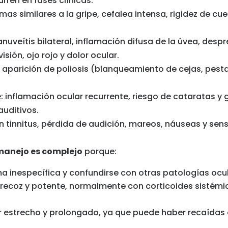
rren en fases clínicas:
omas similares a la gripe, cefalea intensa, rigidez de cue
anuveítis bilateral, inflamación difusa de la úvea, des
isión, ojo rojo y dolor ocular.
: aparición de poliosis (blanqueamiento de cejas, pestañ
e
: inflamación ocular recurrente, riesgo de cataratas y
uditivos.
n tinnitus, pérdida de audición, mareos, náuseas y sens
anejo es complejo
porque:
 inespecífica y confundirse con otras patologías ocul
recoz y potente, normalmente con corticoides sistémi
r estrecho y prolongado, ya que puede haber recaídas