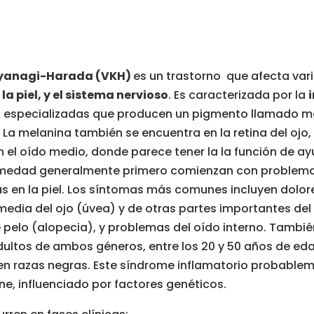
yanagi-Harada (VKH)
es un trastorno
que afecta vari
 la piel, y el sistema nervioso
. Es caracterizada por la
 especializadas que producen un pigmento llamado mel
os). La melanina también se encuentra en la retina del oj
en el oído medio, donde parece tener la la función de ayu
medad generalmente primero comienzan con problemas 
 en la piel. Los síntomas más comunes incluyen dolor
edia del ojo (úvea) y de otras partes importantes del o
 de pelo (alopecia), y problemas del oído interno. Tam
dultos de ambos géneros, entre los 20 y 50 años de eda
n razas negras. Este síndrome inflamatorio probableme
, influenciado por factores genéticos.