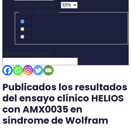
Tamaño del texto
Color del Tema
A
A
A
Seleccionar página
Publicados los resultados
del ensayo clínico HELIOS
con AMX0035 en
síndrome de Wolfram