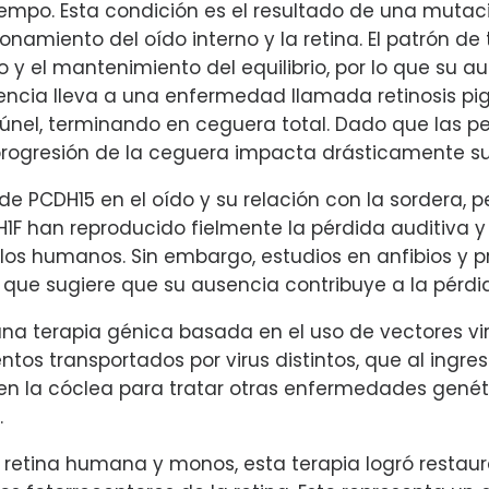
iempo. Esta condición es el resultado de una mutac
onamiento del oído interno y la retina. El patrón de
o y el mantenimiento del equilibrio, por lo que su 
iciencia lleva a una enfermedad llamada retinosis
túnel, terminando en ceguera total. Dado que las p
a progresión de la ceguera impacta drásticamente su
e PCDH15 en el oído y su relación con la sordera, pe
 han reproducido fielmente la pérdida auditiva y 
los humanos. Sin embargo, estudios en anfibios y
lo que sugiere que su ausencia contribuye a la pérd
na terapia génica basada en el uso de vectores vir
ntos transportados por virus distintos, que al ingr
o en la cóclea para tratar otras enfermedades gené
.
retina humana y monos, esta terapia logró restaura