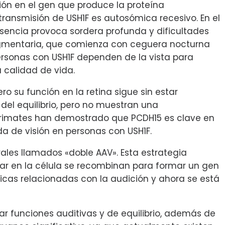
ión en el gen que produce la proteína
 transmisión de USH1F es autosómica recesivo. En el
ausencia provoca sordera profunda y dificultades
 pigmentaria, que comienza con ceguera nocturna
ersonas con USH1F dependen de la vista para
 calidad de vida.
ro su función en la retina sigue sin estar
del equilibrio, pero no muestran una
 primates han demostrado que PCDH15 es clave en
ida de visión en personas con USH1F.
ales llamados «doble AAV». Esta estrategia
esar en la célula se recombinan para formar un gen
ticas relacionadas con la audición y ahora se está
r funciones auditivas y de equilibrio, además de