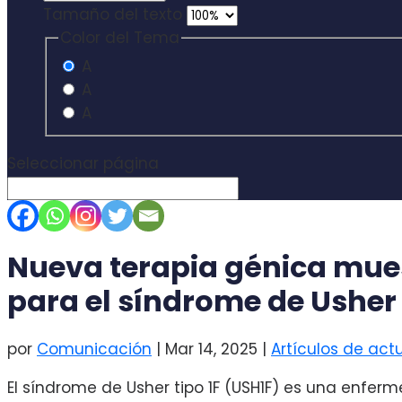
Tamaño del texto
Color del Tema
A
A
A
Seleccionar página
Nueva terapia génica mue
para el síndrome de Usher 
por
Comunicación
|
Mar 14, 2025
|
Artículos de act
El síndrome de Usher tipo 1F (USH1F) es una enfe