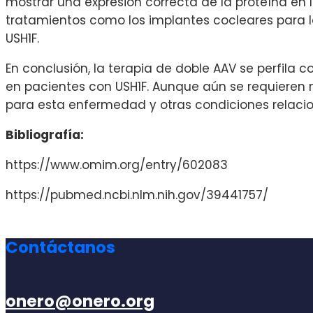
mostrar una expresión correcta de la proteína en l
tratamientos como los implantes cocleares para la 
USH1F.
En conclusión, la terapia de doble AAV se perfila 
en pacientes con USH1F. Aunque aún se requieren m
para esta enfermedad y otras condiciones relacio
Bibliografía:
https://www.omim.org/entry/602083
https://pubmed.ncbi.nlm.nih.gov/39441757/
Contáctanos
660462885
onero@onero.org