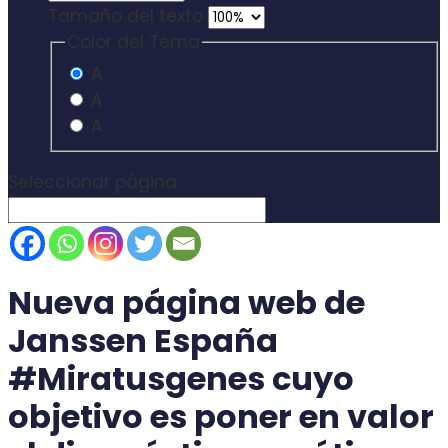
Tamaño del texto
Color del Tema
A
A
A
Seleccionar página
Nueva página web de
Janssen España
#Miratusgenes cuyo
objetivo es poner en valor