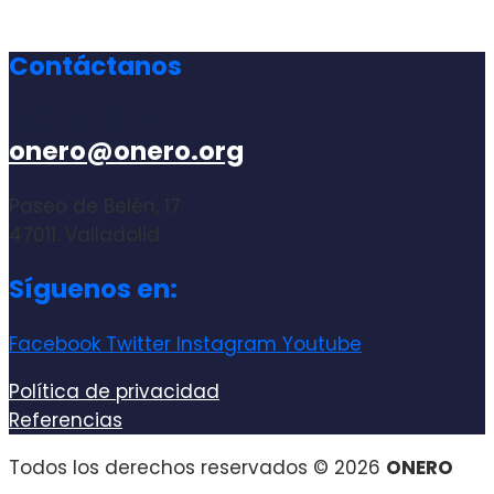
Contáctanos
660462885
onero@onero.org
Paseo de Belén, 17
47011. Valladolid
Síguenos en:
Facebook
Twitter
Instagram
Youtube
Política de privacidad
Referencias
Todos los derechos reservados © 2026
ONERO