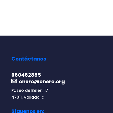
Contáctanos
660462885
onero@onero.org
Paseo de Belén, 17
47011. Valladolid
Síguenos en: