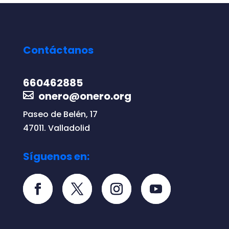
Contáctanos
660462885
onero@onero.org
Paseo de Belén, 17
47011. Valladolid
Síguenos en: