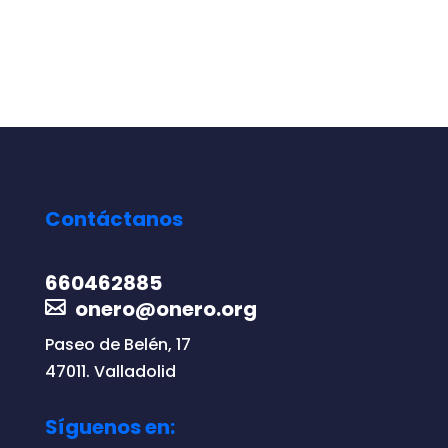
Contáctanos
660462885
onero@onero.org
Paseo de Belén, 17
47011. Valladolid
Síguenos en: