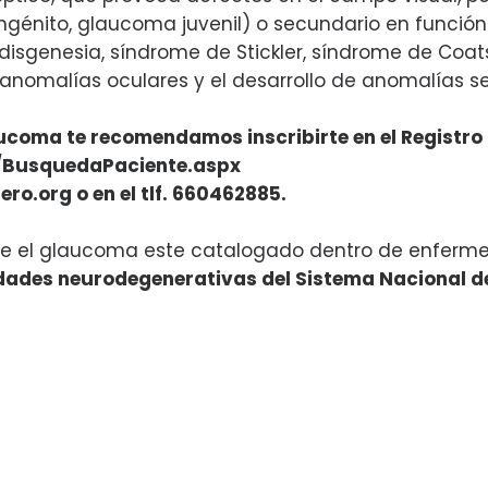
génito, glaucoma juvenil) o secundario en función
isgenesia, síndrome de Stickler, síndrome de Coats)
anomalías oculares y el desarrollo de anomalías se
laucoma te recomendamos inscribirte en el Registr
es/BusquedaPaciente.aspx
ro.org o en el tlf. 660462885.
que el glaucoma este catalogado dentro de enfer
medades neurodegenerativas del Sistema Nacional d