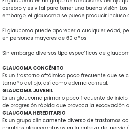
El glaucoma es un grupo de afecciones del ojo que 
cerebro y es vital para tener una buena visión. Lo
embargo, el glaucoma se puede producir incluso c
El glaucoma puede aparecer a cualquier edad, per
en personas mayores de 60 años.
Sin embargo diversos tipo específicos de glauco
GLAUCOMA CONGÉNITO
Es un trastorno oftálmico poco frecuente que se c
tamaño del ojo, así como edema corneal.
GLAUCOMA JUVENIL
Es un glaucoma primario poco frecuente de inicio
de progresión rápida que provoca la excavación d
GLAUCOMA HEREDITARIO
Es un grupo clínicamente diverso de trastornos oc
cambios glaucomatosos en la cabeza del nervio óp