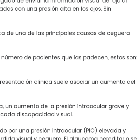
gado de enviar la información visual del ojo al
dos con una presión alta en los ojos. Sin
ta de una de las principales causas de ceguera
 número de pacientes que las padecen, estos son:
presentación clínica suele asociar un aumento del
, un aumento de la presión intraocular grave y
rcada discapacidad visual.
do por una presión intraocular (PIO) elevada y
dida visual y ceguera. El glaucoma hereditario se