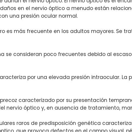
dañan el nervio óptico. El nervio óptico es el encar
s daños en el nervio óptico a menudo están relaciona
on una presión ocular normal.
o es más frecuente en los adultos mayores. Se tra
ma se consideran poco frecuentes debido al escaso
aracteriza por una elevada presión intraocular. La 
 precoz caracterizado por su presentación temprana
el nervio óptico y, en ausencia de tratamiento, ma
ulares raros de predisposición genética caracteriza
tico, que provoca defectos en el campo visual, pér