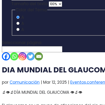
Tamaño del texto
Color del Tema
A
A
A
Seleccionar página
DIA MUNDIAL DEL GLAUCO
por
Comunicación
|
Mar 12, 2025
|
Eventos,conferen
🔬👁️🔬DÍA MUNDIAL DEL GLAUCOMA 👁️🔬👁️