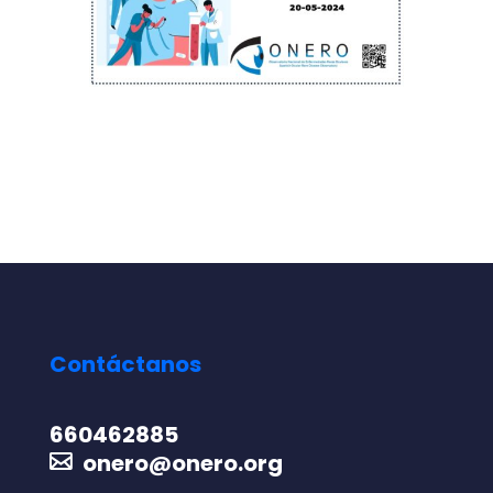
Contáctanos
660462885
onero@onero.org