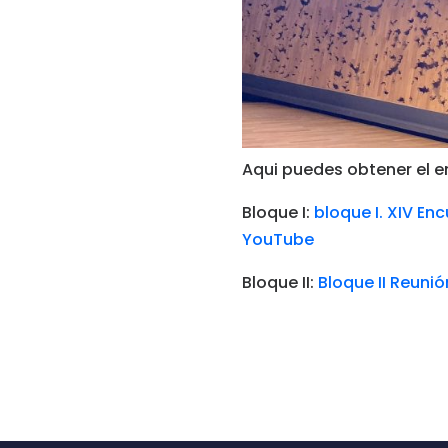
Aqui puedes obtener el enl
Bloque I:
bloque I. XIV En
YouTube
Bloque II:
Bloque II Reuni