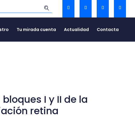
stro
Tu mirada cuenta
Actualidad
Contacta
loques I y II de la
iación retina