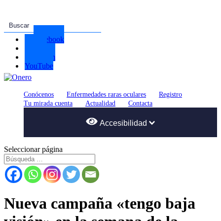
Facebook
Twitter
Instagram
YouTube
Conócenos
Enfermedades raras oculares
Registro
Tu mirada cuenta
Actualidad
Contacta
Accesibilidad
Seleccionar página
Tamaño del texto
Color del Tema
Nueva campaña «tengo baja
A
A
A