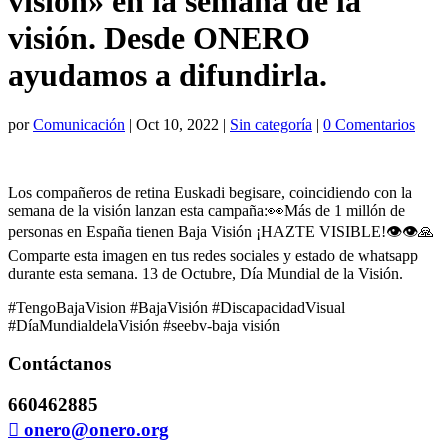
visión» en la semana de la
visión. Desde ONERO
ayudamos a difundirla.
por
Comunicación
|
Oct 10, 2022
|
Sin categoría
|
0 Comentarios
Los compañeros de retina Euskadi begisare, coincidiendo con la
semana de la visión lanzan esta campaña:👀Más de 1 millón de
personas en España tienen Baja Visión ¡HAZTE VISIBLE!👁👁🙏
Comparte esta imagen en tus redes sociales y estado de whatsapp
durante esta semana. 13 de Octubre, Día Mundial de la Visión.
#TengoBajaVision #BajaVisión #DiscapacidadVisual
#DíaMundialdelaVisión #seebv-baja visión
Contáctanos
660462885
onero@onero.org