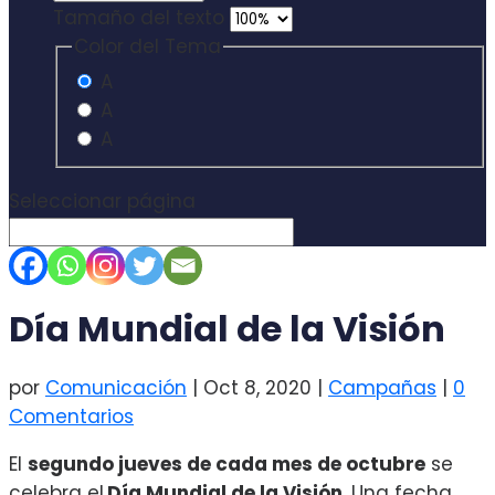
Tamaño del texto
Color del Tema
A
A
A
Seleccionar página
Día Mundial de la Visión
por
Comunicación
|
Oct 8, 2020
|
Campañas
|
0
Comentarios
El
segundo jueves de cada mes de octubre
se
celebra el
Día Mundial de la Visión
. Una fecha