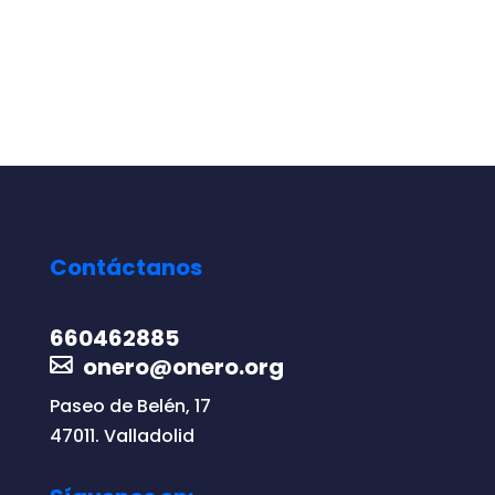
Contáctanos
660462885
onero@onero.org
Paseo de Belén, 17
47011. Valladolid