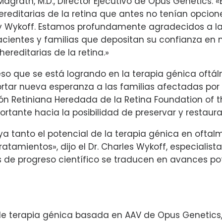
grath, M.D., Director Ejecutivo de Opus Genetics. «E
ditarias de la retina que antes no tenían opciones
n y Wykoff. Estamos profundamente agradecidos a la
acientes y familias que depositan su confianza en n
ereditarias de la retina.»
eso que se está logrando en la terapia génica oftál
tar nueva esperanza a las familias afectadas por en
ión Retiniana Heredada de la Retina Foundation of t
ante hacia la posibilidad de preservar y restaurar 
aya tanto el potencial de la terapia génica en ofta
tamientos», dijo el Dr. Charles Wykoff, especialist
s de progreso científico se traducen en avances po
 terapia génica basada en AAV de Opus Genetics, 