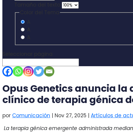
Tamaño del texto
Color del Tema
A
A
A
Seleccionar página
Opus Genetics anuncia la d
clínico de terapia génica 
por
Comunicación
|
Nov 27, 2025
|
Artículos de ac
La terapia génica emergente administrada median