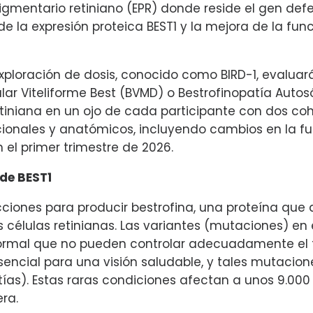
 pigmentario retiniano (EPR) donde reside el gen de
de la expresión proteica BEST1 y la mejora de la f
exploración de dosis, conocido como BIRD-1, evaluará
lar Viteliforme Best (BVMD) o Bestrofinopatía Autos
iniana en un ojo de cada participante con dos coho
ncionales y anatómicos, incluyendo cambios en la fun
 el primer trimestre de 2026.
 de BEST1
ucciones para producir bestrofina, una proteína q
s células retinianas. Las variantes (mutaciones) en
ormal que no pueden controlar adecuadamente el fl
s esencial para una visión saludable, y tales mutac
tías). Estas raras condiciones afectan a unos 9.00
ra.