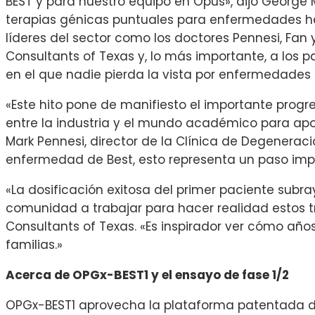
BEST y para nuestro equipo en Opus», dijo George Ma
terapias génicas puntuales para enfermedades here
líderes del sector como los doctores Pennesi, Fa
Consultants of Texas y, lo más importante, a los p
en el que nadie pierda la vista por enfermedades h
«Este hito pone de manifiesto el importante progr
entre la industria y el mundo académico para apor
Mark Pennesi, director de la Clínica de Degenerac
enfermedad de Best, esto representa un paso import
«La dosificación exitosa del primer paciente subr
comunidad a trabajar para hacer realidad estos tra
Consultants of Texas. «Es inspirador ver cómo año
familias.»
Acerca de OPGx-BEST1 y el ensayo de fase 1/2
OPGx-BEST1 aprovecha la plataforma patentada de