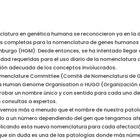
latura en genética humana se reconocieron ya en la d
ces completas para la nomenclatura de genes humanos e
rgo (HGM). Desde entonces, se ha intentado llegar 
cidad requeridas para el uso diario de la nomenclatura
ción adecuada de los conceptos involucrados.
menclature Committee (Comité de Nomenclatura de G
 la Human Genome Organisation o HUGO (Organización
aprobar un nombre único y con sentido para cada uno d
consultas a expertos.
vemos más a menudo que el nombre de nuestra patolo
ido a un número dependiendo del gen que tengamos af
blicando esta nueva nomenclatura para cada afectación
a que sin duda es una de las patologías donde más nú