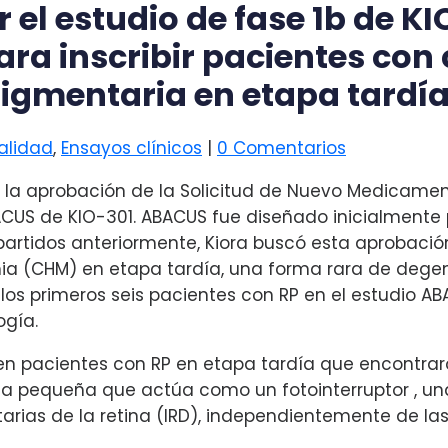
 el estudio de fase 1b de 
Para inscribir pacientes co
pigmentaria en etapa tardí
alidad
,
Ensayos clínicos
|
0 Comentarios
la aprobación de la Solicitud de Nuevo Medicamento
BACUS de KIO-301. ABACUS fue diseñado inicialmente
partidos anteriormente, Kiora buscó esta aprobació
ia (CHM) en etapa tardía, una forma rara de degene
 los primeros seis pacientes con RP en el estudio A
ogía.
en pacientes con RP en etapa tardía que encontraro
a pequeña que actúa como un fotointerruptor , una
itarias de la retina (IRD), independientemente de 