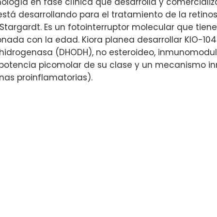
logía en fase clínica que desarrolla y comercializ
stá desarrollando para el tratamiento de la retinos
argardt. Es un fotointerruptor molecular que tiene 
nada con la edad. Kiora planea desarrollar KIO-104 
o deshidrogenasa (DHODH), no esteroideo, inmunomo
or potencia picomolar de su clase y un mecanismo 
inas proinflamatorias).