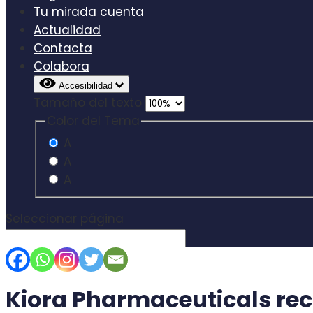
Tu mirada cuenta
Actualidad
Contacta
Colabora
Accesibilidad
Tamaño del texto
Color del Tema
A
A
A
Seleccionar página
Kiora Pharmaceuticals rec