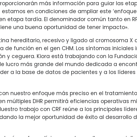
oporcionarán más información para guiar las etapas 
Ahora estamos en condiciones de ampliar este ‘enfo
n etapa tardía. El denominador común tanto en R
tiene una buena oportunidad de tener impacto».
retina hereditario, recesivo y ligado al cromosoma
de función en el gen CHM. Los síntomas iniciales in
n y ceguera. Kiora está trabajando con la Fundació
nes de lucro más grande del mundo dedicada a encon
 a la base de datos de pacientes y a los líderes d
con nuestro enfoque más preciso en el tratamiento
en múltiples DHR permitirá eficiencias operativas m
stro trabajo con CRF reúne a los principales líder
ando la mejor oportunidad de éxito al desarrollo d