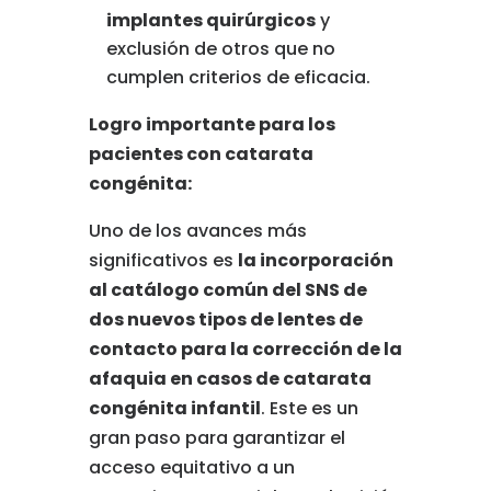
implantes
quirúrgicos
y
exclusión
de
otros
que
no
cumplen
criterios
de
eficacia.
Logro
importante
para
los
pacientes
con
catarata
congénita:
Uno
de
los
avances
más
significativos
es
la
incorporación
al
catálogo
común
del
SNS
de
dos
nuevos
tipos
de
lentes
de
contacto
para
la
corrección
de
la
afaquia
en
casos
de
catarata
congénita
infantil
.
Este
es
un
gran
paso
para
garantizar
el
acceso
equitativo
a
un