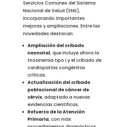
Servicios
Comunes
del
Sistema
Nacional
de
Salud (
SNS),
incorporando
importantes
mejoras
y
ampliaciones.
Entre
las
novedades
destacan:
Ampliación
del
cribado
neonatal
,
que
incluye
ahora
la
tirosinemia
tipo
I
y
el
cribado
de
cardiopatías
congénitas
críticas.
Actualización
del
cribado
poblacional
de
cáncer
de
cérvix
,
adaptado
a
nuevas
evidencias
científicas.
Refuerzo
de
la
Atención
Primaria
,
con
más
procedimientos
diagnósticos