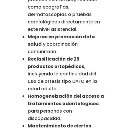
como
ecografías,
dermatoscopias
o
pruebas
cardiológicas
directamente
en
este
nivel
asistencial.
Mejoras
en
promoción
de
la
salud
y
coordinación
comunitaria.
Reclasificación
de
25
productos
ortopédicos
,
incluyendo
la
continuidad
del
uso
de
ortesis
tipo
DAFO
en
la
edad
adulta.
Homogeneización
del
acceso
a
tratamientos
odontológicos
para
personas
con
discapacidad.
Mantenimiento
de
ciertos