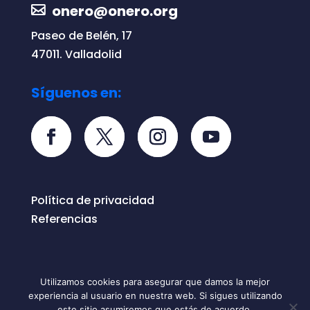
onero@onero.org
Paseo de Belén, 17
47011. Valladolid
Síguenos en:
Política de privacidad
Referencias
Utilizamos cookies para asegurar que damos la mejor
experiencia al usuario en nuestra web. Si sigues utilizando
Todos los derechos reservados © 2026
este sitio asumiremos que estás de acuerdo.