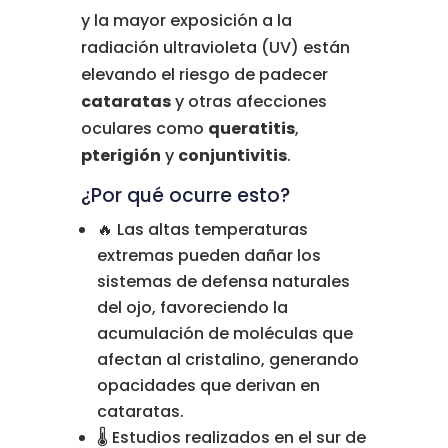
y
la
mayor
exposición
a
la
radiación
ultravioleta (
UV)
están
elevando
el
riesgo
de
padecer
cataratas
y
otras
afecciones
oculares
como
queratitis
,
pterigión
y
conjuntivitis
.
¿
Por
qué
ocurre
esto?
🔥
Las
altas
temperaturas
extremas
pueden
dañar
los
sistemas
de
defensa
naturales
del
ojo,
favoreciendo
la
acumulación
de
moléculas
que
afectan
al
cristalino,
generando
opacidades
que
derivan
en
cataratas.
🌡️
Estudios
realizados
en
el
sur
de