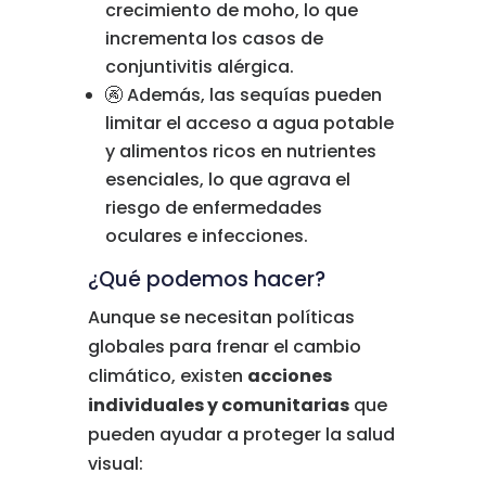
crecimiento
de
moho,
lo
que
incrementa
los
casos
de
conjuntivitis
alérgica.
🚱
Además,
las
sequías
pueden
limitar
el
acceso
a
agua
potable
y
alimentos
ricos
en
nutrientes
esenciales,
lo
que
agrava
el
riesgo
de
enfermedades
oculares
e
infecciones.
¿
Qué
podemos
hacer?
Aunque
se
necesitan
políticas
globales
para
frenar
el
cambio
climático,
existen
acciones
individuales
y
comunitarias
que
pueden
ayudar
a
proteger
la
salud
visual: