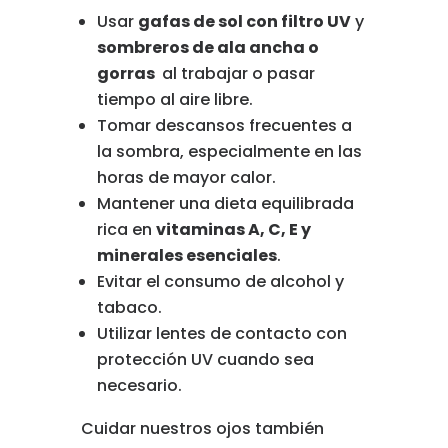
Usar
gafas
de
sol
con
filtro
UV
y
sombreros
de
ala
ancha o
gorras
al
trabajar
o
pasar
tiempo
al
aire
libre.
Tomar
descansos
frecuentes
a
la
sombra,
especialmente
en
las
horas
de
mayor
calor.
Mantener
una
dieta
equilibrada
rica
en
vitaminas
A,
C,
E
y
minerales
esenciales
.
Evitar
el
consumo
de
alcohol
y
tabaco.
Utilizar
lentes
de
contacto
con
protección
UV
cuando
sea
necesario.
Cuidar
nuestros
ojos
también