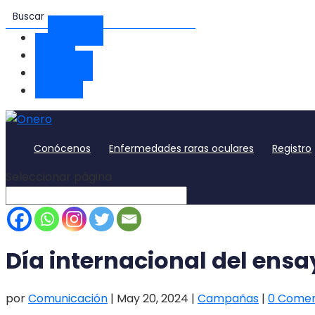
Facebook
Twitter
Instagram
YouTube
Conócenos
Enfermedades raras oculares
Registro
Seleccionar página
Día internacional del ensa
por
Comunicación
|
May 20, 2024
|
Campañas
|
0 Comen