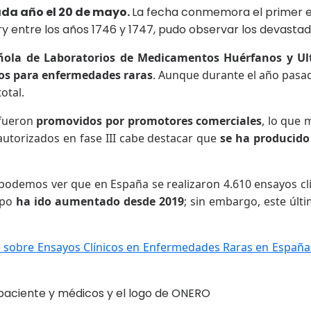
ada año el 20 de mayo.
La fecha conmemora el primer ens
 entre los años 1746 y 1747, pudo observar los devastado
ñola de Laboratorios de Medicamentos Huérfanos y Ul
os para enfermedades raras
. Aunque durante el año pasad
otal.
fueron
promovidos por promotores comerciales
, lo que 
utorizados en fase III cabe destacar que
se ha producido
podemos ver que en España se realizaron 4.610 ensayos clí
mpo
ha ido aumentado desde 2019
; sin embargo, este úl
 sobre Ensayos Clínicos en Enfermedades Raras en Españ