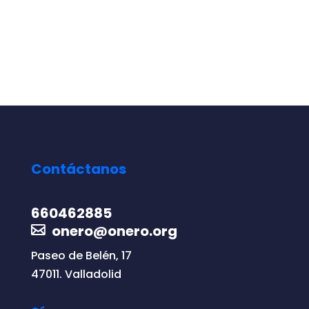
Contáctanos
660462885
onero@onero.org
Paseo de Belén, 17
47011. Valladolid