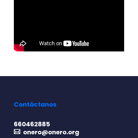
Contáctanos
660462885
onero@onero.org