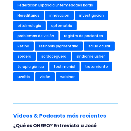
Federacion Española Enfermedades Raras
Hereditarias
innovacion
investigación
oftalmología
optometria
problemas de visión
registro de pacientes
Retina
retinosis pigmentaria
salud ocular
sordera
sordoceguera
síndrome usher
terapia génica
testimonial
tratamiento
uveítis
visión
webinar
Vídeos & Podcasts más recientes
¿Qué es ONERO? Entrevista a José