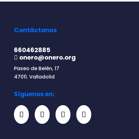
Contáctanos
660462885
onero@onero.org
Paseo de Belén, 17
47011. Valladolid
Síguenos en: