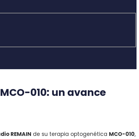
n MCO-010: un avance
tudio REMAIN
de su terapia optogenética
MCO-010
,