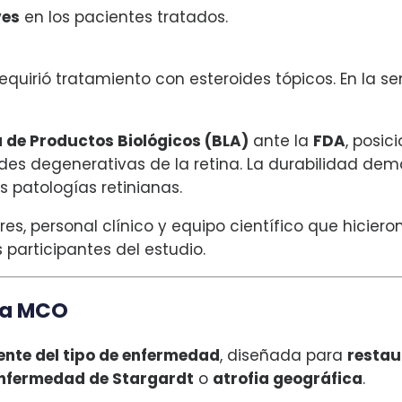
ves
en los pacientes tratados.
equirió tratamiento con esteroides tópicos. En la s
a de Productos Biológicos (BLA)
ante la
FDA
, posi
s degenerativas de la retina. La durabilidad demo
 patologías retinianas.
s, personal clínico y equipo científico que hicier
 participantes del estudio.
ma MCO
ente del tipo de enfermedad
, diseñada para
restau
nfermedad de Stargardt
o
atrofia geográfica
.