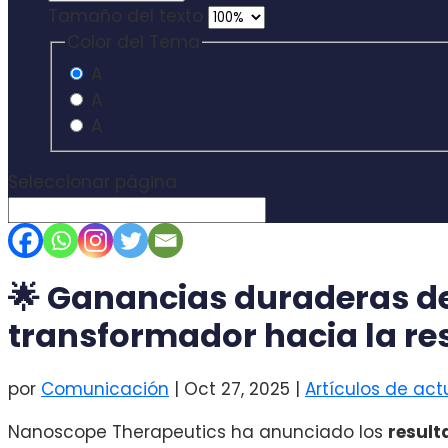
Tamaño del texto
Color del Tema
A
A
A
Seleccionar página
🌟 Ganancias duraderas de
transformador hacia la res
por
Comunicación
|
Oct 27, 2025
|
Artículos de act
Nanoscope Therapeutics ha anunciado los
result