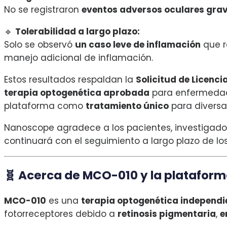
No se registraron
eventos adversos oculares gra
🔹
Tolerabilidad a largo plazo:
Solo se observó
un caso leve de inflamación
que r
manejo adicional de inflamación.
Estos resultados respaldan la
Solicitud de Licenci
terapia optogenética aprobada
para enfermedade
plataforma como
tratamiento único
para diversas
Nanoscope agradece a los pacientes, investigadore
continuará con el seguimiento a largo plazo de los
🧬 Acerca de MCO-010 y la platafor
MCO-010
es una
terapia optogenética independi
fotorreceptores debido a
retinosis pigmentaria
,
e