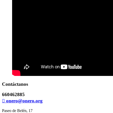
Contáctanos
660462885
onero@onero.org
Paseo de Belén, 17