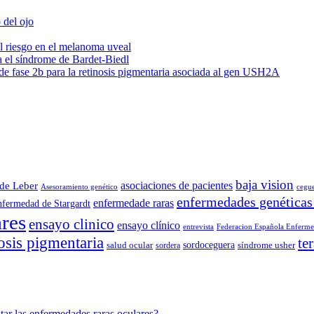
 del ojo
l riesgo en el melanoma uveal
a el síndrome de Bardet-Biedl
e fase 2b para la retinosis pigmentaria asociada al gen USH2A
baja vision
asociaciones de pacientes
 de Leber
Asesoramiento genético
cegu
enfermedades genéticas
enfermedade raras
nfermedad de Stargardt
res
ensayo clinico
ensayo clínico
entrevista
Federacion Española Enferme
nosis pigmentaria
te
salud ocular
sordoceguera
síndrome usher
sordera
tar las enfermedades raras oculares?