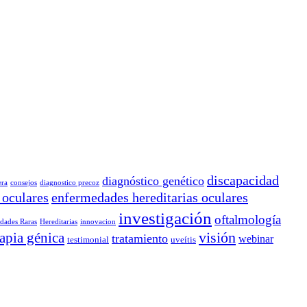
discapacidad
diagnóstico genético
era
consejos
diagnostico precoz
 oculares
enfermedades hereditarias oculares
investigación
oftalmología
dades Raras
Hereditarias
innovacion
rapia génica
visión
tratamiento
webinar
testimonial
uveítis