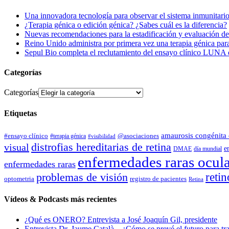
Una innovadora tecnología para observar el sistema inmunitario
¿Terapia génica o edición génica? ¿Sabes cuál es la diferencia?
Nuevas recomendaciones para la estadificación y evaluación de
Reino Unido administra por primera vez una terapia génica par
Sepul Bio completa el reclutamiento del ensayo clínico LUNA d
Categorías
Categorías
Etiquetas
amaurosis congénita
#ensayo clínico
#terapia génica
@asociaciones
#visibilidad
distrofias hereditarias de retina
visual
e
DMAE
día mundial
enfermedades raras ocula
enfermedades raras
problemas de visión
reti
registro de pacientes
optometria
Retina
Vídeos & Podcasts más recientes
¿Qué es ONERO? Entrevista a José Joaquín Gil, presidente
Entrevista Dr. Jaume Català – ¿Cómo se prevé el futuro para tra