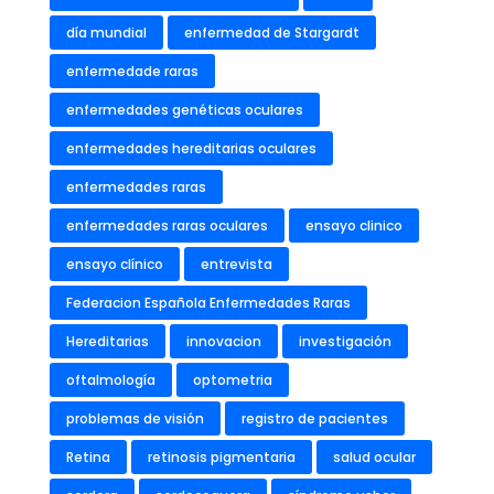
día mundial
enfermedad de Stargardt
enfermedade raras
enfermedades genéticas oculares
enfermedades hereditarias oculares
enfermedades raras
enfermedades raras oculares
ensayo clinico
ensayo clínico
entrevista
Federacion Española Enfermedades Raras
Hereditarias
innovacion
investigación
oftalmología
optometria
problemas de visión
registro de pacientes
Retina
retinosis pigmentaria
salud ocular