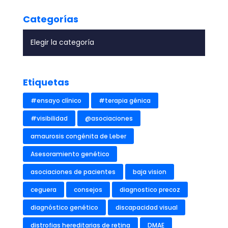
Categorías
Etiquetas
#ensayo clínico
#terapia génica
#visibilidad
@asociaciones
amaurosis congénita de Leber
Asesoramiento genético
asociaciones de pacientes
baja vision
ceguera
consejos
diagnostico precoz
diagnóstico genético
discapacidad visual
distrofias hereditarias de retina
DMAE