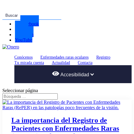
Facebook
Twitter
Instagram
YouTube
Conócenos
Enfermedades raras oculares
Registro
Tu mirada cuenta
Actualidad
Contacta
Accesibilidad
Seleccionar página
Tamaño del texto
Color del Tema
La importancia del Registro de
Pacientes con Enfermedades Raras
A
A
A