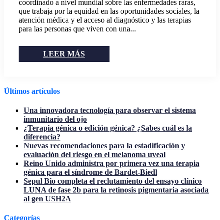
coordinado a nivel mundial sobre las enfermedades raras,
que trabaja por la equidad en las oportunidades sociales, la
atención médica y el acceso al diagnóstico y las terapias
para las personas que viven con una...
LEER MÁS
Últimos artículos
Una innovadora tecnología para observar el sistema
inmunitario del ojo
¿Terapia génica o edición génica? ¿Sabes cuál es la
diferencia?
Nuevas recomendaciones para la estadificación y
evaluación del riesgo en el melanoma uveal
Reino Unido administra por primera vez una terapia
génica para el síndrome de Bardet-Biedl
Sepul Bio completa el reclutamiento del ensayo clínico
LUNA de fase 2b para la retinosis pigmentaria asociada
al gen USH2A
Categorías