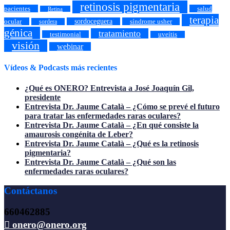
retinosis pigmentaria
pacientes
salud
Retina
terapia
ocular
sordoceguera
síndrome usher
sordera
génica
tratamiento
testimonial
uveítis
visión
webinar
Vídeos & Podcasts más recientes
¿Qué es ONERO? Entrevista a José Joaquín Gil,
presidente
Entrevista Dr. Jaume Català – ¿Cómo se prevé el futuro
para tratar las enfermedades raras oculares?
Entrevista Dr. Jaume Català – ¿En qué consiste la
amaurosis congénita de Leber?
Entrevista Dr. Jaume Català – ¿Qué es la retinosis
pigmentaria?
Entrevista Dr. Jaume Català – ¿Qué son las
enfermedades raras oculares?
Contáctanos
660462885
onero@onero.org