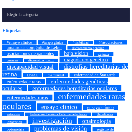
Etiquetas
#ensayo clínico
#terapia génica
@asociaciones
#visibilidad
amaurosis congénita de Leber
Asesoramiento genético
baja vision
asociaciones de pacientes
ceguera
diagnóstico genético
consejos
diagnostico precoz
distrofias hereditarias de
discapacidad visual
retina
enfermedad de Stargardt
DMAE
día mundial
enfermedades genéticas
enfermedade raras
oculares
enfermedades hereditarias oculares
enfermedades raras
enfermedades raras
oculares
ensayo clinico
ensayo clínico
entrevista
Federacion Española Enfermedades Raras
Hereditarias
investigación
oftalmología
innovacion
problemas de visión
registro de
optometria