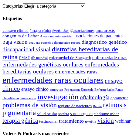
Categorías
Etiquetas
amaurosis
#ensayo clínico
#terapia génica
@asociaciones
#visibilidad
asociaciones de pacientes
congénita de Leber
Asesoramiento genético
baja vision
diagnóstico genético
ceguera
consejos
diagnostico precoz
distrofias hereditarias de
discapacidad visual
retina
enfermedade raras
enfermedad de Stargardt
DMAE
día mundial
enfermedades genéticas oculares
enfermedades
hereditarias oculares
enfermedades raras
enfermedades raras oculares
ensayo
clinico
ensayo clínico
entrevista
Federacion Española Enfermedades Raras
investigación
oftalmología
optometria
Hereditarias
innovacion
problemas de visión
retinosis
registro de pacientes
Retina
pigmentaria
salud ocular
sordoceguera
síndrome usher
sordera
terapia génica
visión
tratamiento
webinar
testimonial
uveítis
Vídeos & Podcasts más recientes