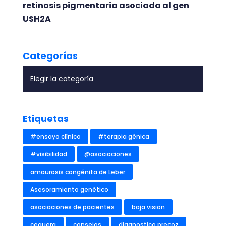
retinosis pigmentaria asociada al gen
USH2A
Categorías
Etiquetas
#ensayo clínico
#terapia génica
#visibilidad
@asociaciones
amaurosis congénita de Leber
Asesoramiento genético
asociaciones de pacientes
baja vision
ceguera
consejos
diagnostico precoz