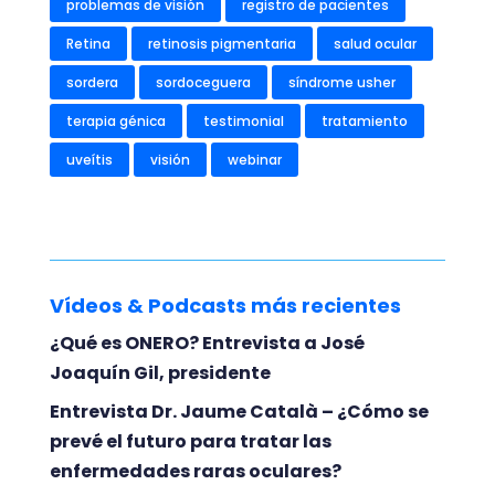
problemas de visión
registro de pacientes
Retina
retinosis pigmentaria
salud ocular
sordera
sordoceguera
síndrome usher
terapia génica
testimonial
tratamiento
uveítis
visión
webinar
Vídeos & Podcasts más recientes
¿Qué es ONERO? Entrevista a José
Joaquín Gil, presidente
Entrevista Dr. Jaume Català – ¿Cómo se
prevé el futuro para tratar las
enfermedades raras oculares?