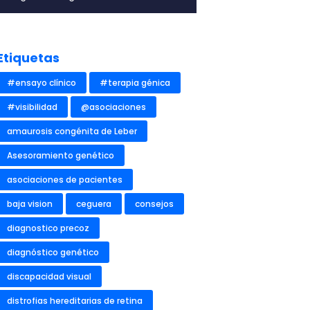
Etiquetas
#ensayo clínico
#terapia génica
#visibilidad
@asociaciones
amaurosis congénita de Leber
Asesoramiento genético
asociaciones de pacientes
baja vision
ceguera
consejos
diagnostico precoz
diagnóstico genético
discapacidad visual
distrofias hereditarias de retina