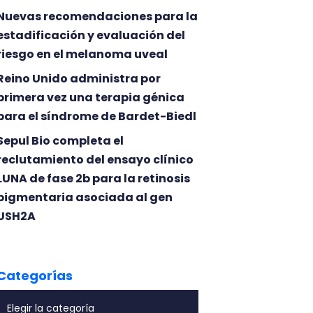
Nuevas recomendaciones para la
estadificación y evaluación del
riesgo en el melanoma uveal
Reino Unido administra por
primera vez una terapia génica
para el síndrome de Bardet-Biedl
Sepul Bio completa el
reclutamiento del ensayo clínico
LUNA de fase 2b para la retinosis
pigmentaria asociada al gen
USH2A
Categorías