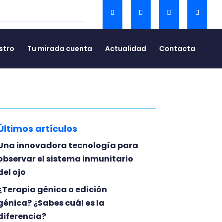
stro
Tu mirada cuenta
Actualidad
Contacta
Últimos artículos
Una innovadora tecnología para
observar el sistema inmunitario
del ojo
¿Terapia génica o edición
génica? ¿Sabes cuál es la
diferencia?