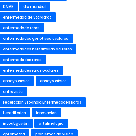
DMAE
día mundial
enfermedad de Stargardt
enfermedade raras
enfermedades genéticas oculares
enfermedades hereditarias oculares
enfermedades raras
enfermedades raras oculares
ensayo clinico
ensayo clínico
entrevista
Federacion Española Enfermedades Raras
Hereditarias
innovacion
investigación
oftalmología
optometria
problemas de visión