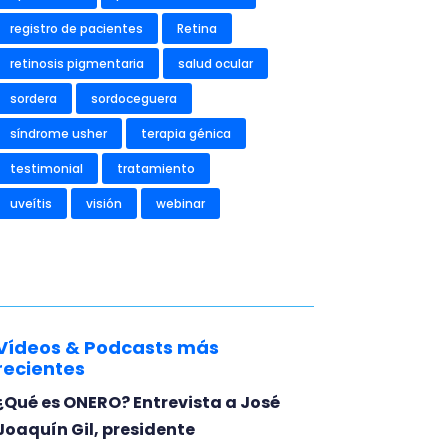
registro de pacientes
Retina
retinosis pigmentaria
salud ocular
sordera
sordoceguera
síndrome usher
terapia génica
testimonial
tratamiento
uveítis
visión
webinar
Vídeos & Podcasts más
recientes
¿Qué es ONERO? Entrevista a José
Joaquín Gil, presidente